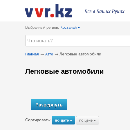
Все в Ваших Руках
Выбранный регион:
Костанай
{
→
→ Легковые автомобили
Главная
Авто
Легковые автомобили
Развернуть
Сортировать:
по дате
по цене
{
{