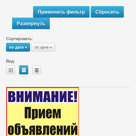
Развернуть
Сортировать:
по дате
по цене
{
{
Вид:
A
B
C