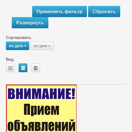
Развернуть
Сортировать:
по дате
по цене
{
{
Вид:
A
B
C