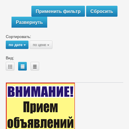
Развернуть
Сортировать:
по дате
по цене
{
{
Вид:
A
B
C