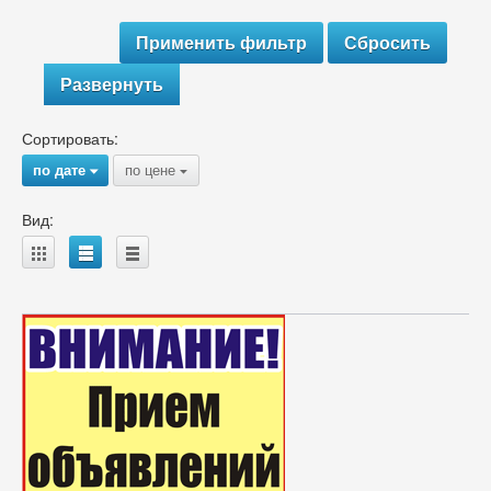
Развернуть
Сортировать:
по дате
по цене
{
{
Вид:
A
B
C