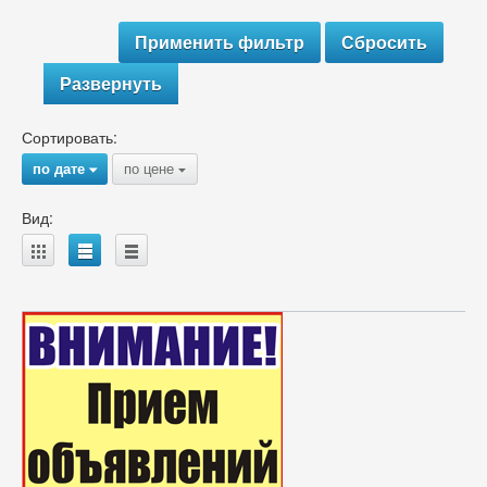
Развернуть
Сортировать:
по дате
по цене
{
{
Вид:
A
B
C