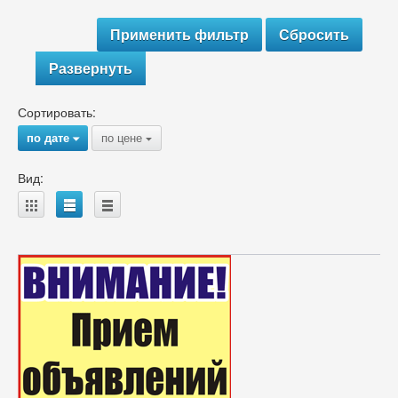
Развернуть
Сортировать:
по дате
по цене
{
{
Вид:
A
B
C