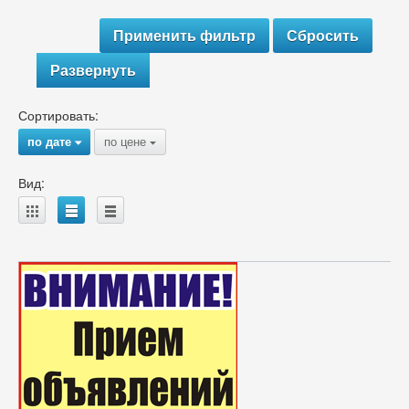
Развернуть
Сортировать:
по дате
по цене
{
{
Вид:
A
B
C