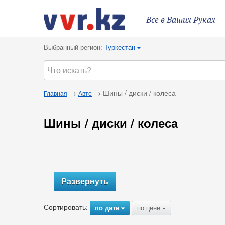
Все в Ваших Руках
Выбранный регион:
Туркестан
{
→
→ Шины / диски / колеса
Главная
Авто
Шины / диски / колеса
Развернуть
Сортировать:
по дате
по цене
{
{