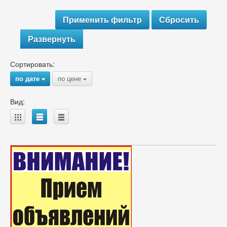
Развернуть
Сортировать:
по дате
по цене
{
{
Вид:
A
B
C