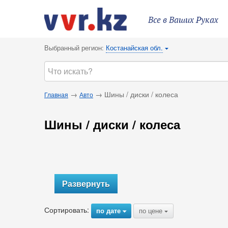
Все в Ваших Руках
Выбранный регион:
Костанайская обл.
{
→
→ Шины / диски / колеса
Главная
Авто
Шины / диски / колеса
Развернуть
Сортировать:
по дате
по цене
{
{