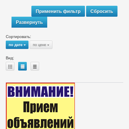
Развернуть
Сортировать:
по дате
по цене
{
{
Вид:
A
B
C