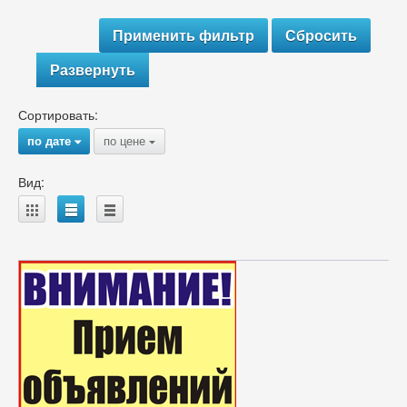
Развернуть
Сортировать:
по дате
по цене
{
{
Вид:
A
B
C