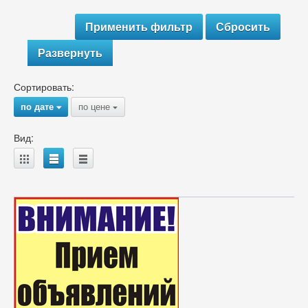
Развернуть
Сортировать:
по дате
по цене
{
{
Вид:
A
B
C