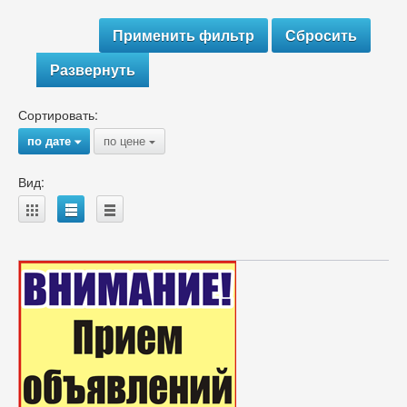
Развернуть
Сортировать:
по дате
по цене
{
{
Вид:
A
B
C