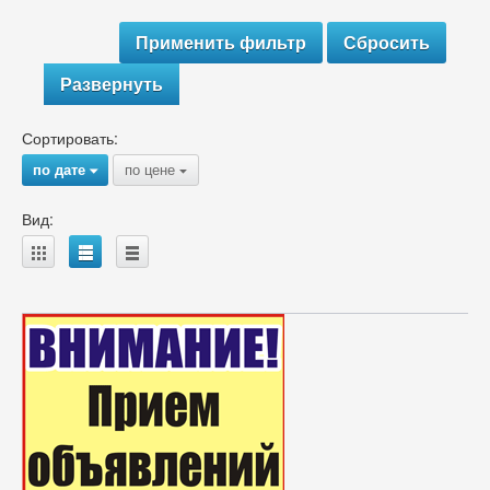
Развернуть
Сортировать:
по дате
по цене
{
{
Вид:
A
B
C