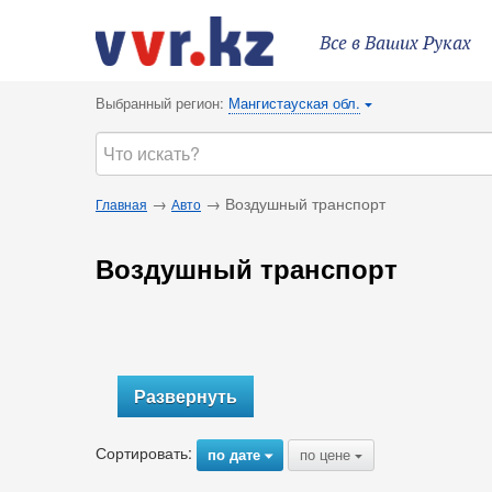
Все в Ваших Руках
Выбранный регион:
Мангистауская обл.
{
→
→ Воздушный транспорт
Главная
Авто
Воздушный транспорт
Развернуть
Сортировать:
по дате
по цене
{
{