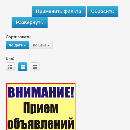
Развернуть
Сортировать:
по дате
по цене
{
{
Вид:
A
B
C