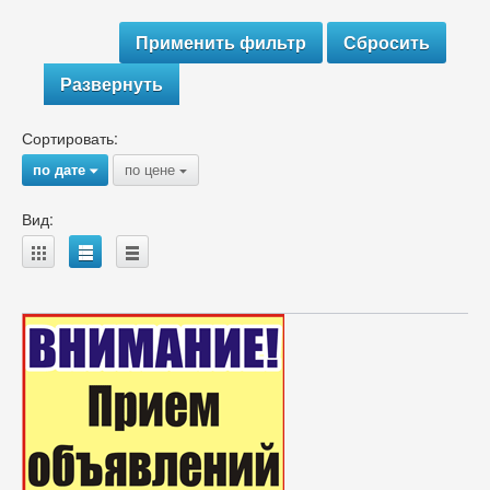
Развернуть
Сортировать:
по дате
по цене
{
{
Вид:
A
B
C