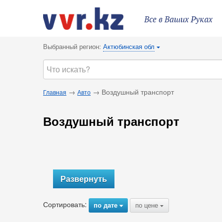
Все в Ваших Руках
Выбранный регион:
Актюбинская обл
{
→
→ Воздушный транспорт
Главная
Авто
Воздушный транспорт
Развернуть
Сортировать:
по дате
по цене
{
{