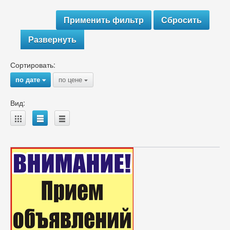
Развернуть
Сортировать:
по дате
по цене
{
{
Вид:
A
B
C