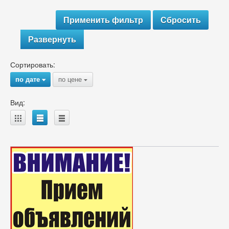
Развернуть
Сортировать:
по дате
по цене
{
{
Вид:
A
B
C