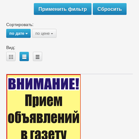
Сортировать:
по дате
по цене
{
{
Вид:
A
B
C