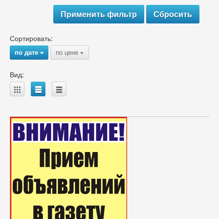
Сортировать:
по дате
по цене
{
{
Вид:
A
B
C