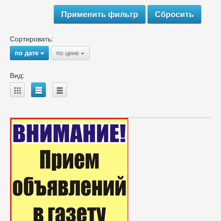
Сортировать:
по дате
по цене
{
{
Вид:
A
B
C