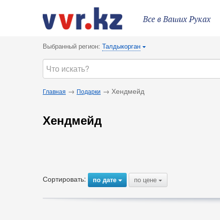
Все в Ваших Руках
Выбранный регион:
Талдыкорган
{
→
→ Хендмейд
Главная
Подарки
Хендмейд
Сортировать:
по дате
по цене
{
{