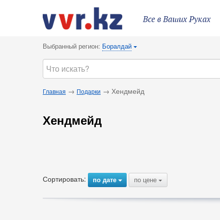
Все в Ваших Руках
Выбранный регион:
Боралдай
{
→
→ Хендмейд
Главная
Подарки
Хендмейд
Сортировать:
по дате
по цене
{
{