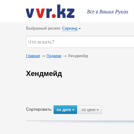
Все в Ваших Руках
Выбранный регион:
Сарканд
{
→
→ Хендмейд
Главная
Подарки
Хендмейд
Сортировать:
по дате
по цене
{
{