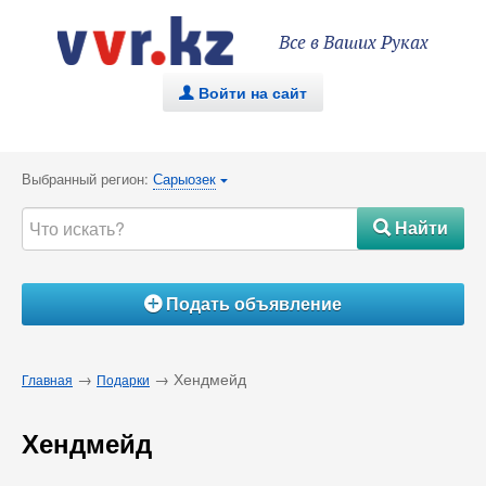
Все в Ваших Руках
Войти на сайт
.
Выбранный регион:
Сарыозек
{
Найти
#
Подать объявление
Á
→
→ Хендмейд
Главная
Подарки
Хендмейд