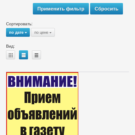
Сортировать:
по дате
по цене
{
{
Вид:
A
B
C