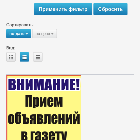
Сортировать:
по дате
по цене
{
{
Вид:
A
B
C