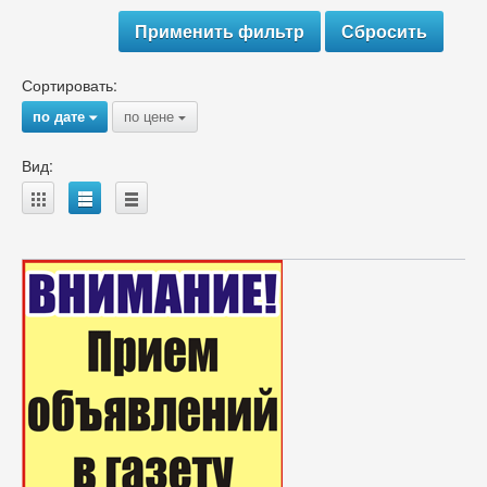
Сортировать:
по дате
по цене
{
{
Вид:
A
B
C