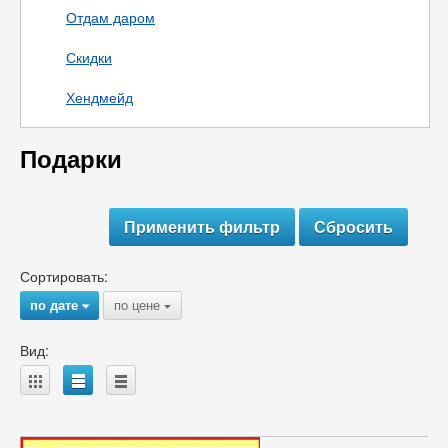
Отдам даром
Скидки
Хендмейд
Подарки
Сортировать:
по дате
по цене
{
{
Вид:
A
B
C