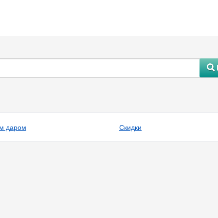
#
м даром
Скидки