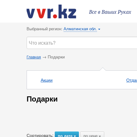
Все в Ваших Руках
Выбранный регион:
Алматинская обл.
{
→ Подарки
Главная
Акции
Отда
Подарки
Сортировать:
по дате
по цене
{
{