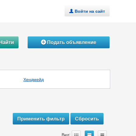
Войти на сайт
.
Найти
Подать объявление
Á
Хендмейд
A
B
C
Вид: