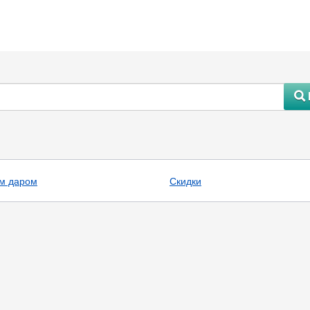
#
м даром
Скидки