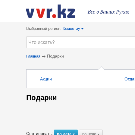
Все в Ваших Руках
Выбранный регион:
Кокшетау
{
→ Подарки
Главная
Акции
Отда
Подарки
Сортировать:
по дате
по цене
{
{