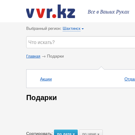
Все в Ваших Руках
Выбранный регион:
Шахтинск
{
→ Подарки
Главная
Акции
Отда
Подарки
Сортировать:
по дате
по цене
{
{