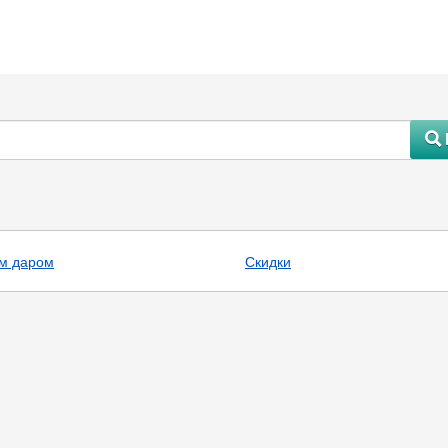
#
м даром
Скидки