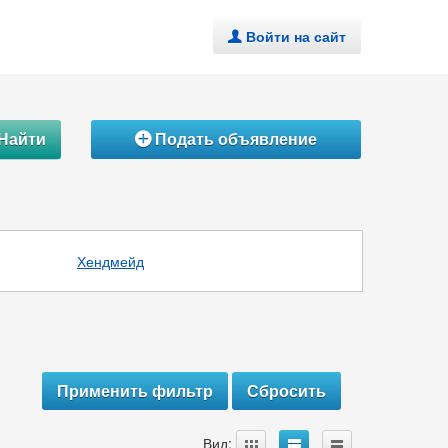
Войти на сайт
.
Найти
Подать объявление
Á
Хендмейд
A
B
C
Вид: