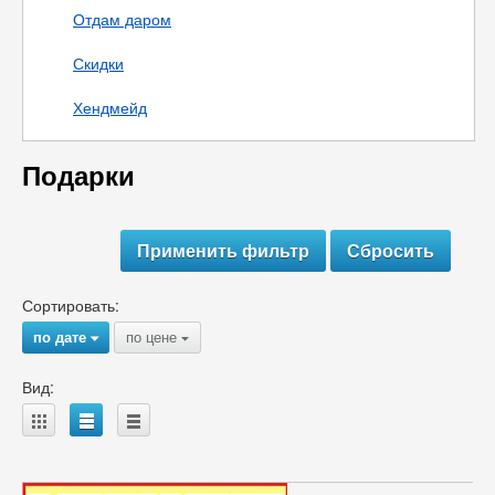
Отдам даром
Скидки
Хендмейд
Подарки
Сортировать:
по дате
по цене
{
{
Вид:
A
B
C