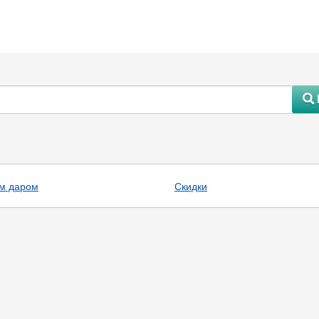
#
м даром
Скидки