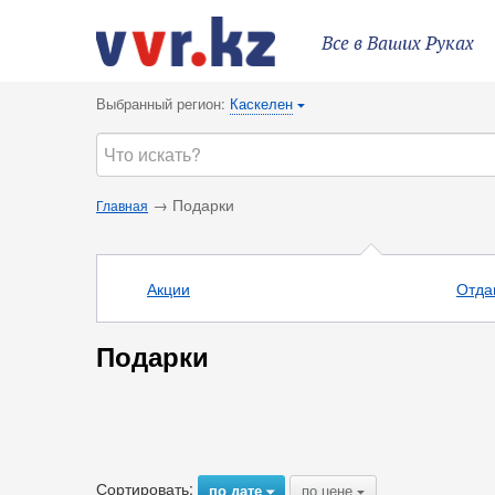
Все в Ваших Руках
Выбранный регион:
Каскелен
{
→ Подарки
Главная
Акции
Отда
Подарки
Сортировать:
по дате
по цене
{
{