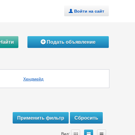
Войти на сайт
.
Найти
Подать объявление
Á
Хендмейд
A
B
C
Вид: