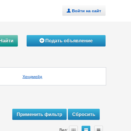
Войти на сайт
.
Найти
Подать объявление
Á
Хендмейд
A
B
C
Вид: