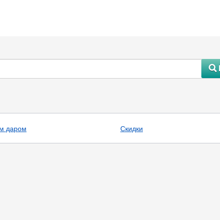
#
м даром
Скидки