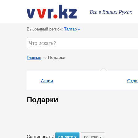
Все в Ваших Руках
Выбранный регион:
Талгар
{
→ Подарки
Главная
Акции
Отда
Подарки
Сортировать:
по дате
по цене
{
{