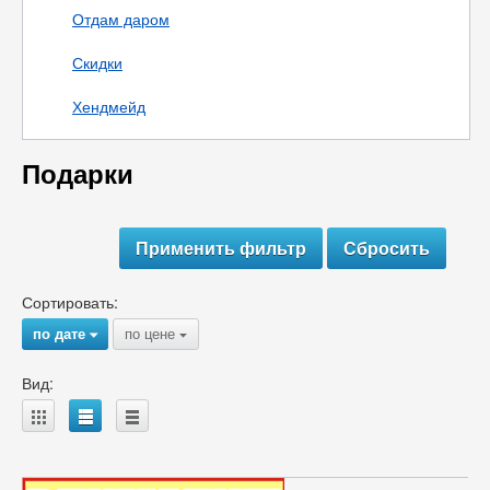
Отдам даром
Скидки
Хендмейд
Подарки
Сортировать:
по дате
по цене
{
{
Вид:
A
B
C