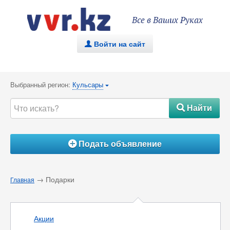
Все в Ваших Руках
Войти на сайт
.
Выбранный регион:
Кульсары
{
Найти
#
Подать объявление
Á
→ Подарки
Главная
Акции