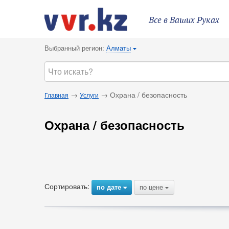
Все в Ваших Руках
Выбранный регион:
Алматы
{
→
→ Охрана / безопасность
Главная
Услуги
Охрана / безопасность
Сортировать:
по дате
по цене
{
{