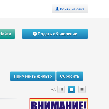
Войти на сайт
.
Найти
Подать объявление
Á
A
B
C
Вид: