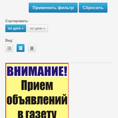
Сортировать:
по дате
по цене
{
{
Вид:
A
B
C