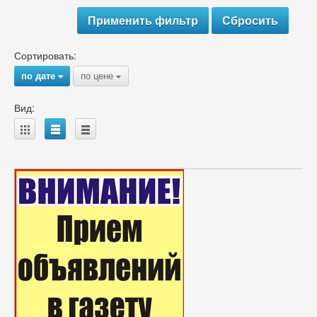
Сортировать:
по дате
по цене
{
{
Вид:
A
B
C