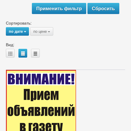
Сортировать:
по дате
по цене
{
{
Вид:
A
B
C