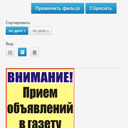
Сортировать:
по дате
по цене
{
{
Вид:
A
B
C