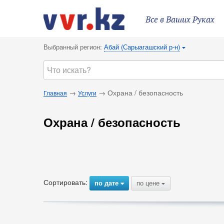
Все в Ваших Руках
Выбранный регион:
Абай (Сарыагашский р-н)
{
→
→ Охрана / безопасность
Главная
Услуги
Охрана / безопасность
Сортировать:
по дате
по цене
{
{