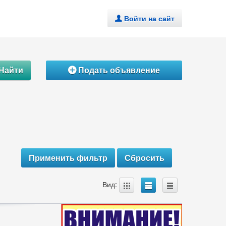
Войти на сайт
.
Найти
Подать объявление
Á
A
B
C
Вид: