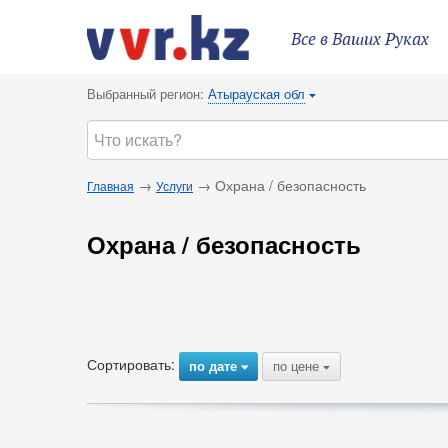
Все в Ваших Руках
Выбранный регион:
Атырауская обл
{
→
→ Охрана / безопасность
Главная
Услуги
Охрана / безопасность
Сортировать:
по дате
по цене
{
{