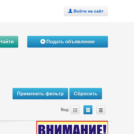
Войти на сайт
.
Найти
Подать объявление
Á
A
B
C
Вид: