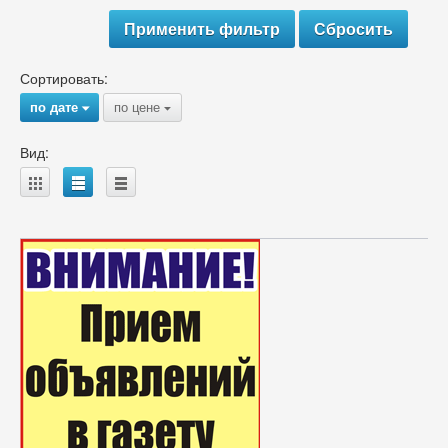
Сортировать:
по дате
по цене
{
{
Вид:
A
B
C