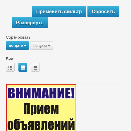
Развернуть
Сортировать:
по дате
по цене
{
{
Вид:
A
B
C