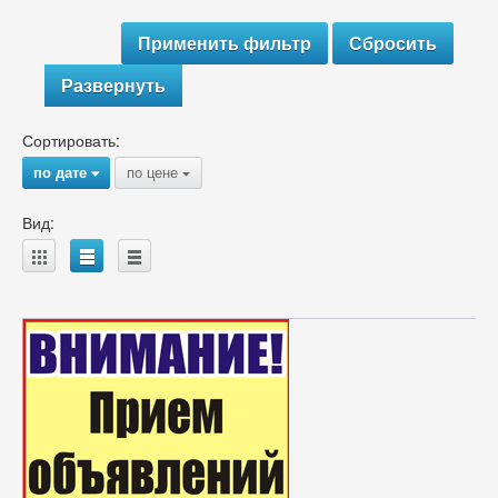
Развернуть
Сортировать:
по дате
по цене
{
{
Вид:
A
B
C